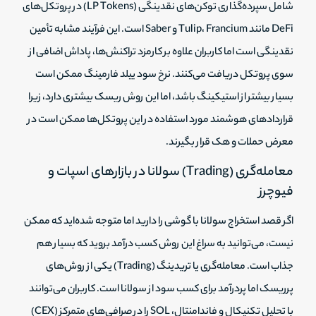
شامل سپرده‌گذاری توکن‌های نقدینگی (LP Tokens) در پروتکل‌های
DeFi مانند Tulip، Francium و Saber است. این فرآیند مشابه تأمین
نقدینگی است اما کاربران علاوه بر کارمزد تراکنش‌ها، پاداش اضافی از
سوی پروتکل دریافت می‌کنند. نرخ سود ییلد فارمینگ ممکن است
بسیار بیشتر از استیکینگ باشد، اما این روش ریسک بیشتری دارد، زیرا
قراردادهای هوشمند مورد استفاده در این پروتکل‌ها ممکن است در
معرض حملات و هک قرار بگیرند.
معامله‌گری (Trading) سولانا در بازارهای اسپات و
فیوچرز
اگر قصد استخراج سولانا با گوشی را دارید اما متوجه شده‌اید که ممکن
نیست، می‌توانید به سراغ این روش کسب درآمد بروید که بسیار هم
جذاب است. معامله‌گری یا تریدینگ (Trading) یکی از روش‌های
پرریسک اما پردرآمد برای کسب سود از سولانا است. کاربران می‌توانند
با تحلیل تکنیکال و فاندامنتال، SOL را در صرافی‌های متمرکز (CEX)