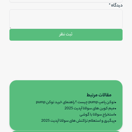
دیدگاه *
ثبت نظر
مقالات مرتبط
•
توکن پامپ pump چیست ؟ راهنمای خرید توکن pump
•
میم کوین های سولانا آپدیت 2025
•
استخراج سولانا با گوشی
•
پیگیری و استعلام تراکنش های سولانا آپدیت 2025