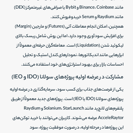
مانند Binance، Coinbase و Bybit یا صرافی‌های غیرمتمرکز (DEX)
مانند Raydium و Serum خریدوفروش کنند.
همچنین، امکان انجام معاملات آتی (Futures) و مارجین (Margin)
برای افزایش سودآوری وجود دارد، اما این روش شامل ریسک بالای
لیکوئید شدن (Liquidation) است. معامله‌گران حرفه‌ای معمولاً از
ابزارهایی مانند اندیکاتورها، نمودارهای کندل استیک و تحلیل
احساسات بازار برای بهبود استراتژی‌های خود استفاده می‌کنند.
مشارکت در عرضه اولیه پروژه‌های سولانا (IDO و IEO)
یکی از فرصت‌های جذاب برای کسب سود، سرمایه‌گذاری در عرضه اولیه
پروژه‌های سولانا (IDO یا IEO) است. پروژه‌های جدید معمولاً از طریق
پلتفرم‌های لانچ‌پد مانند Solanium، StarLaunch و Raydium
AcceleRaytor عرضه می‌شوند. کاربران می‌توانند با خرید توکن‌های
این پروژه‌ها در مرحله اولیه، در صورت موفقیت پروژه، سود