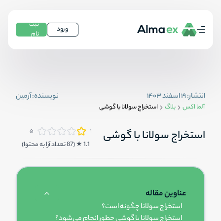
ثبت
ورود
نام
انتشار:
۱۹ اسفند ۱۴۰۳
نویسنده:
آرمین
آلما اکس
بلاگ
استخراج سولانا با گوشی
۵
۱
استخراج سولانا با گوشی
1.1
★ (
87
تعداد آرا به محتوا
)
عناوین مقاله
استخراج سولانا چگونه است؟
استخراج سولانا با گوشی چطور انجام می‌شود؟