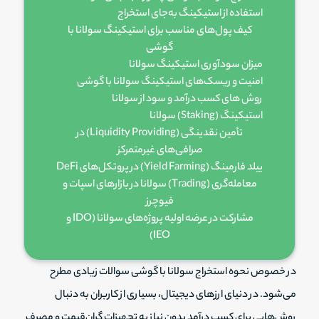
استفاده از استیکینگ به‌جای استخراج
کیف پول‌های مناسب برای استیکینگ سولانا با
گوشی
میزان سودآوری استیکینگ سولانا
امنیت و ریسک‌های استیکینگ سولانا با گوشی
روش های کسب درآمد و سود از سولانا
استیکینگ (Staking) سولانا
تأمین نقدینگی (Liquidity Providing) در
صرافی‌های غیرمتمرکز
ییلد فارمینگ (Yield Farming) در پروتکل‌های DeFi
معامله‌گری (Trading) سولانا در بازارهای اسپات و
فیوچرز
مشارکت در عرضه اولیه پروژه‌های سولانا (IDO و
IEO)
استفاده از برنامه‌های غیرمتمرکز (DApps) برای کسب
درآمد از سولانا
در خصوص نحوه استخراج سولانا با گوشی سوالات زیادی مطرح
می‌شود. در دنیای ارزهای دیجیتال، بسیاری از کاربران به دنبال
روش‌هایی برای کسب درآمد بدون نیاز به تجهیزات گران‌قیمت و مصرف