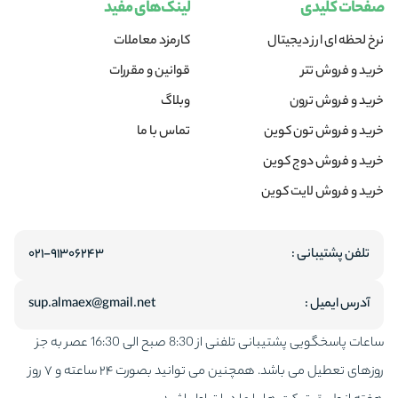
صفحات کلیدی
لینک‌های مفید
اکثر ارزهای دیجیتال ترواش شده ذهن جوانانی است که در رشته‌های نرم
نرخ لحظه ای ارز دیجیتال
کارمزد معاملات
افزاری و بازار دیجیتال تحصیلات عالیه دارند. اتریوم هم توسط جوانی 19
خرید و فروش تتر
قوانین و مقررات
ساله به نام ویتالیک بوترین در اوایل سال 2013 میلادی ارائه شد.
خرید و فروش ترون
وبلاگ
خرید و فروش تون کوین
تماس با ما
بوترین معتقد بود اتریوم می‌تواند انقلابی در ارزهای دیچیتال ایجاد کند و
خرید و فروش دوج کوین
هر کاربری بدون نیاز به داشتن دانش‌های پیچیده نرم افزاری اقدام به خرید و
خرید و فروش لایت کوین
فروش اتریوم کند و یا حتی توکن به صورت مستقل بسازد توکن نوعی از
ارزهای دیجیتال است که می‌تواند بدون نیاز به هیچگونه بلاک چینی از طریق
تلفن پشتیبانی :
۰۲۱-۹۱۳۰۶۲۴۳
شبکه‌های دیگر مثل اتریوم به فعالیت بپردازد.
آدرس ایمیل :
sup.almaex@gmail.net
هدف اصلی بوترین ایجاد یک بستر غیرمتمرکز برای خرید و فروش راحت‌تر
ساعات پاسخگویی پشتیبانی تلفنی از 8:30 صبح الی 16:30 عصر به جز
بدون دخالت شبکه‌های مالی متمرکز بود. که تا به الان بعد از شروع اصلی کار
روزهای تعطیل می باشد. همچنین می توانید بصورت ۲۴ ساعته و ۷ روز
در سال 2015 به خوبی پیشرفت داشته است و اکنون رتبه دوم را بین دیگر