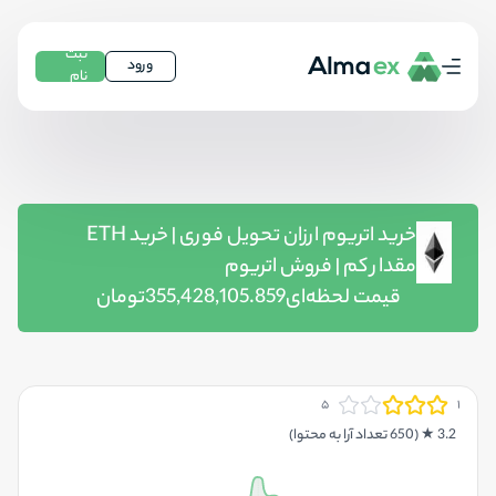
ثبت
ورود
نام
خرید اتریوم ارزان تحویل فوری | خرید ETH
مقدار کم | فروش اتریوم
قیمت لحظه‌ای
355,428,105.859
تومان
۵
۱
3.2
★ (
650
تعداد آرا به محتوا
)