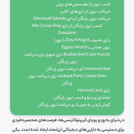
کسب ترون از نظرسنجی‌های پولی
دریافت ترون از بازی‌های آنلاین
دریافت ترون رایگان از بازی Aftermath Islands
کسب ترون رایگان از بازی Idle Cruise Ship
Simulator
بازی محبوب Day N Night با ترون!
ترون مجانی با Eggies World
Bubble Sort Color Puzzle بازی مهیج برای دریافت
ترون رایگان
Crossword Jam و دریافت ترون رایگان
Jackpot Party Casino Slots برای دریافت ترون
رایگان
بازی Harvest Land
تماشای ویدئو و کسب ترون رایگان
گوش‌کردن به موزیک و دریافت ترون رایگان
دریافت ترون رایگان از Airdrops و Giveaways
کسب درآمد از استکینگ ترون
در دنیای به‌روز و پویای کریپتوکارنسی‌ها، فرصت‌های منحصربه‌فردی
برای دسترسی به دارایی‌های دیجیتالی ارزشمند ایجاد شده است. یکی