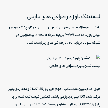
لیستینگ پاوز در صرافی های خارجی
طبق اعلام سازنده پاوز و صرافی های بین المللی ، در تاریخ 27 فروردین ،
توکن پاوز با علامت PAWS بر پایه تتر paws/usdt و همچنین در
شبکه سولانا بر پایه sol ، در صرافی های زیر لیست شد .
لیست شدن پاوز در صرافی های خارجی
طبق اعلام کوین مارکت کپ ، حجم کلی پاوز $21.27M و مقدار کل پاوز
عرضه شده 100 بیلیارد پاوز می باشد . کمترین قیمت ثبت شده برای
پاوز $0.0002978 دلار و بیشترین قیمت ثبت شده در حال حاضر (