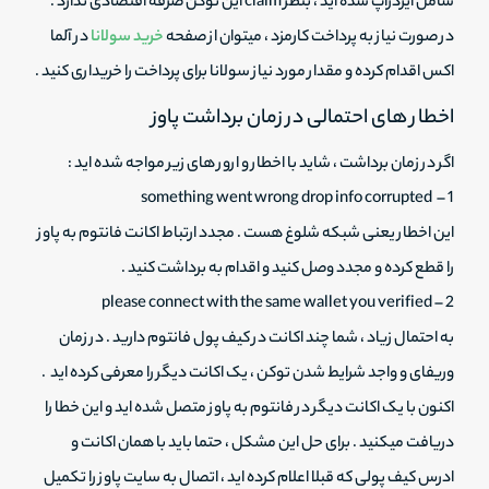
شامل ایردراپ شده اید ، بنظر claim این توکن صرفه اقتصادی ندارد .
در صورت نیاز به پرداخت کارمزد ، میتوان از صفحه
خرید سولانا
در آلما
اکس اقدام کرده و مقدار مورد نیاز سولانا برای پرداخت را خریداری کنید .
اخطار های احتمالی در زمان برداشت پاوز
اگر در زمان برداشت ، شاید با اخطار و ارور های زیر مواجه شده اید :
1 – something went wrong drop info corrupted
این اخطار یعنی شبکه شلوغ هست . مجدد ارتباط اکانت فانتوم به پاوز
را قطع کرده و مجدد وصل کنید و اقدام به برداشت کنید .
2 – please connect with the same wallet you verified
به احتمال زیاد ، شما چند اکانت در کیف پول فانتوم دارید . در زمان
وریفای و واجد شرایط شدن توکن ، یک اکانت دیگر را معرفی کرده اید .
اکنون با یک اکانت دیگر در فانتوم به پاوز متصل شده اید و این خطا را
دریافت میکنید . برای حل این مشکل ، حتما باید با همان اکانت و
ادرس کیف پولی که قبلا اعلام کرده اید ، اتصال به سایت پاوز را تکمیل