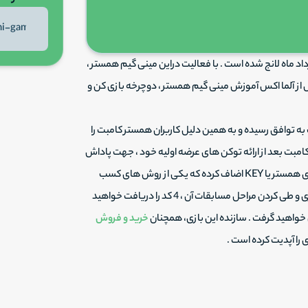
خرید و فروش طلای دیجیتال
XRP
یم جدید همستر در بخش playground یا زمین بازی ، شنبه 6 مرداد ماه لانج شده است . با فعالیت دراین مینی گیم همستر ،
ر خواهد شد . در این بخش از آلما اکس آموزش مینی گیم همستر ، دوچرخه بازی کن و
تنر بازی همستر کامبت به توافق رسیده و به همین دلیل کاربران همستر کامبت را
مبت بعد از ارائه توکن های عرضه اولیه خود ، جهت پاداش
ایردراپ های خود به کاربرانش ، یک بخش به عنوان کسب کلید های بازی همستر یا KEY اضاف کرده که یکی از روش های کسب
کلید ها ، بازی موبایلی مسابقات دوچرخه سواری است . با انجام این بازی و طی کردن مراحل مسابقات آن ، 4 کد را دریافت خواهید
خرید و فروش
را آپدیت کرده است .