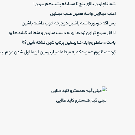
شما ناچارین بالای پنج تا مسابقه پشت هم ببرین!
اغلب میبازین واسه همین عقب میفتین
پس اگه موتور داشته باشین دوچرخه خوب داشته باشین
لااقل سریع تر اون بُرد ها رو به دست میارین و متعاقبا کیلید ها رو
باخت = منظورم اینه کلا بیفتین پرتاپ شین کشته شین😃
بُرد =منظورم همونه که به مرحله امتیاز برسین لزوما اول شدن مهم ن
مینی گیم همستر و کلید طلایی