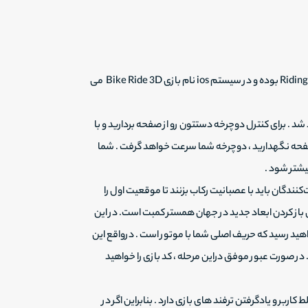
توجه داشته باشید که در گوشی های اندرویدی نام بازی Riding Extreme 3D بوده و در سیستم ios نام بازی Bike Ride 3D می
د . برای کنترل دوچرخه دستتون رو از صفحه بردارید و با
فحه نگهدارید ، دوچرخه شما سرعت خواهد گرفت . شما
یشتر شود .
کنندگان باید با عصبانیت رکاب بزنند تا موقعیت اول را
ی باز کردن ابعاد جدید در جهان همستر کمبت است. در این
هید رسید که حریف اصلی شما با موتور است . درواقع این
در صورت عبور موفق دراین مرحله ، کد بازی را خواهید
ربر و یادگرفتن ترفند های بازی دارد . بنابراین اگر در