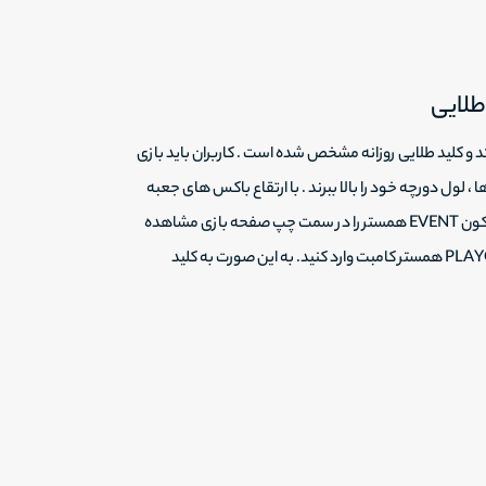
طلایی
 و کلید طلایی روزانه مشخص شده است . کاربران باید بازی
 ، لول دورچه خود را بالا ببرند . با ارتقاع باکس های جعبه
بعد از انجام هر مرحله از بازی و ارتقاب دوچرخه ها بعد از چند دقیقه ، ایکون EVENT همستر را در سمت چپ صفحه بازی مشاهده
خواهید کرد . با زدن بر روی آیکون کد را کپی کرده و در بخش PLAYGROUND همستر کامبت وارد کنید. به این صورت به کلید