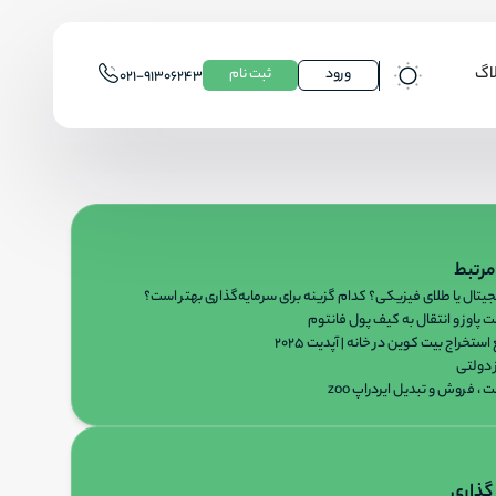
اگ
ورود
ثبت نام
۰۲۱-۹۱۳۰۶۲۴۳
ETH
LTC
مرتبط
یتال یا طلای فیزیکی؟ کدام گزینه برای سرمایه‌گذاری بهتر است؟
پاوز و انتقال به کیف پول فانتوم
DOGE
ستخراج بیت کوین در خانه | آپدیت ۲۰۲۵
 دولتی
، فروش و تبدیل ایردراپ zoo
TON
BNB
گذاری