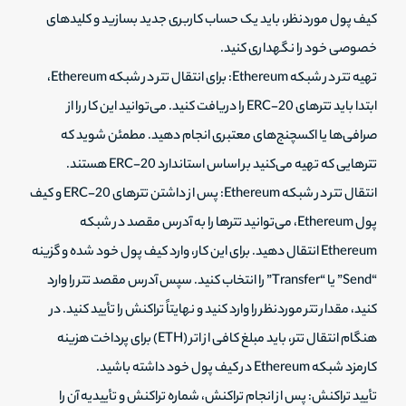
کیف پول موردنظر، باید یک حساب کاربری جدید بسازید و کلیدهای
خصوصی خود را نگهداری کنید.
تهیه تتر در شبکه Ethereum: برای انتقال تتر در شبکه Ethereum،
ابتدا باید تترهای ERC-20 را دریافت کنید. می‌توانید این کار را از
صرافی‌ها یا اکسچنج‌های معتبری انجام دهید. مطمئن شوید که
تترهایی که تهیه می‌کنید بر اساس استاندارد ERC-20 هستند.
انتقال تتر در شبکه Ethereum: پس از داشتن تترهای ERC-20 و کیف
پول Ethereum، می‌توانید تترها را به آدرس مقصد در شبکه
Ethereum انتقال دهید. برای این کار، وارد کیف پول خود شده و گزینه
“Send” یا “Transfer” را انتخاب کنید. سپس آدرس مقصد تتر را وارد
کنید، مقدار تتر موردنظر را وارد کنید و نهایتاً تراکنش را تأیید کنید. در
هنگام انتقال تتر، باید مبلغ کافی از اتر (ETH) برای پرداخت هزینه
کارمزد شبکه Ethereum در کیف پول خود داشته باشید.
تأیید تراکنش: پس از انجام تراکنش، شماره تراکنش و تأییدیه آن را