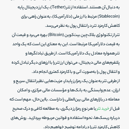
به دنبال آن هستند. استفاده از تتر (Tether)، یک ارز دیجیتال پایه
(Stablecoin) مرتبط با ارز ملی (دلار آمریکا)، به‌عنوان راهی برای
کاهش کارمزد تتر در انتقال پول به نظر می‌رسد.
تتر از تکنولوژی بلاک‌چین بیت‌کوین (Bitcoin) بهره می‌برد و قیمت آن
به قیمت دلار آمریکا مرتبط است. این به معنای این است که یک واحد
تتر همواره معادل یک دلار آمریکا است. از طریق تبادلگرها و
پلتفرم‌های مالی دیجیتال، می‌توان ارز تتر را با ارزهای دیگر تبادل کرده
و انتقال پول را به‌صورت آنی و با کارمزد کمتری انجام داد.
از طرفی تتر به‌عنوان یک رمزارز پایدار، مزیت‌هایی نظیر انتقال سریع و
ارزان، عدم وابستگی به بانک‌ها و مؤسسات مالی مرکزی، و امکان
معامله در بازارهای مالی بین‌المللی را داراست. بااین‌حال، مهم است که
قبل از
خرید تتر
یا هر نوع رمزارز دیگری، به مطالعه کافی و درک صحیح
درباره ریسک‌ها، نحوه استفاده و قوانین مربوطه بپردازید. روش‌های
کاهش کارمزد تتر را در ادامه توضیح خواهیم داد.