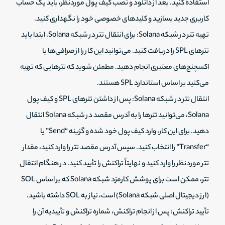
استفاده کنید. بعد از دانلود و نصب کیف پول موردنظر، باید یک حساب
کاربری جدید بسازید و کلیدهای خصوصی خود را نگهداری کنید.
تهیه تتر در شبکه Solana: برای انتقال تتر در شبکه Solana، ابتدا باید
تترهای SPL را دریافت کنید. می‌توانید این کار را از صرافی‌ها یا
اکسچنج‌های معتبری انجام دهید. مطمئن شوید که تترهایی که تهیه
می‌کنید بر اساس استاندارد SPL هستند.
انتقال تتر در شبکه Solana: پس از داشتن تترهای SPL و کیف پول
Solana، می‌توانید تترها را به آدرس مقصد در شبکه Solana انتقال
دهید. برای این کار، وارد کیف پول خود شده و گزینه “Send” یا
“Transfer” را انتخاب کنید. سپس آدرس مقصد تتر را وارد کنید، مقدار
تتر موردنظر را وارد کنید و نهایتاً تراکنش را تأیید کنید. در هنگام انتقال
تتر، ممکن است برای پوشش کارمزد شبکه Solana که بر اساس SOL
(ارز دیجیتال اصلی شبکه Solana) است، نیاز به SOL داشته باشید.
تأیید تراکنش: پس از انجام تراکنش، شماره تراکنش و تأییدیه آن را