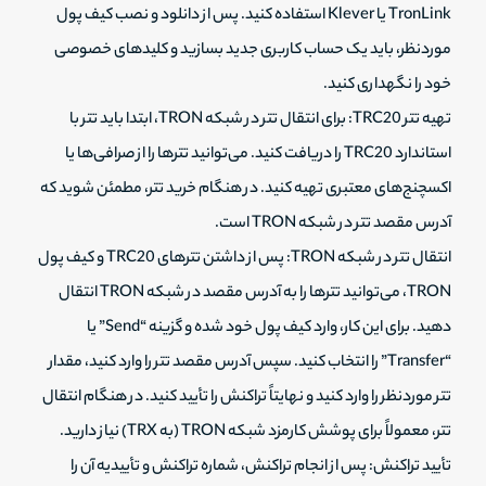
TronLink یا Klever استفاده کنید. پس از دانلود و نصب کیف پول
موردنظر، باید یک حساب کاربری جدید بسازید و کلیدهای خصوصی
خود را نگهداری کنید.
تهیه تتر TRC20: برای انتقال تتر در شبکه TRON، ابتدا باید تتر با
استاندارد TRC20 را دریافت کنید. می‌توانید تترها را از صرافی‌ها یا
اکسچنج‌های معتبری تهیه کنید. در هنگام خرید تتر، مطمئن شوید که
آدرس مقصد تتر در شبکه TRON است.
انتقال تتر در شبکه TRON: پس از داشتن تترهای TRC20 و کیف پول
TRON، می‌توانید تترها را به آدرس مقصد در شبکه TRON انتقال
دهید. برای این کار، وارد کیف پول خود شده و گزینه “Send” یا
“Transfer” را انتخاب کنید. سپس آدرس مقصد تتر را وارد کنید، مقدار
تتر موردنظر را وارد کنید و نهایتاً تراکنش را تأیید کنید. در هنگام انتقال
تتر، معمولاً برای پوشش کارمزد شبکه TRON (به TRX) نیاز دارید.
تأیید تراکنش: پس از انجام تراکنش، شماره تراکنش و تأییدیه آن را