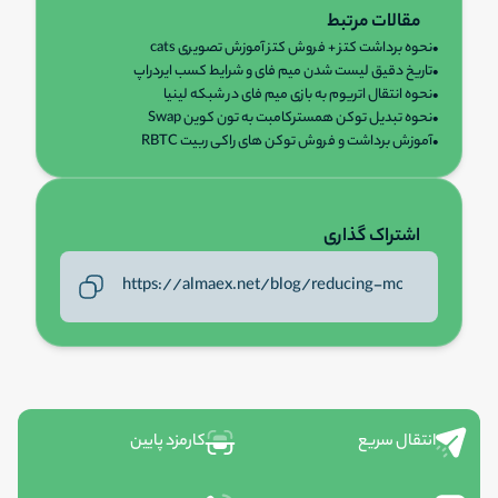
مقالات مرتبط
•
نحوه برداشت کتز + فروش کتز آموزش تصویری cats
•
تاریخ دقیق لیست شدن میم فای و شرایط کسب ایردراپ
•
نحوه انتقال اتریوم به بازی میم فای در شبکه لینیا
•
نحوه تبدیل توکن همسترکامبت به تون کوین Swap
•
آموزش برداشت و فروش توکن های راکی ربیت RBTC
اشتراک گذاری
انتقال سریع
کارمزد پایین