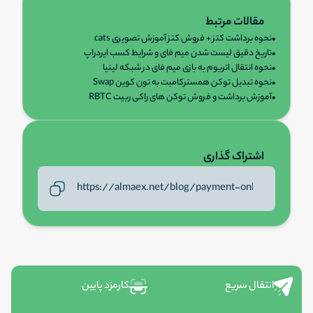
مقالات مرتبط
•
نحوه برداشت کتز + فروش کتز آموزش تصویری cats
•
تاریخ دقیق لیست شدن میم فای و شرایط کسب ایردراپ
•
نحوه انتقال اتریوم به بازی میم فای در شبکه لینیا
•
نحوه تبدیل توکن همسترکامبت به تون کوین Swap
•
آموزش برداشت و فروش توکن های راکی ربیت RBTC
اشتراک گذاری
انتقال سریع
کارمزد پایین